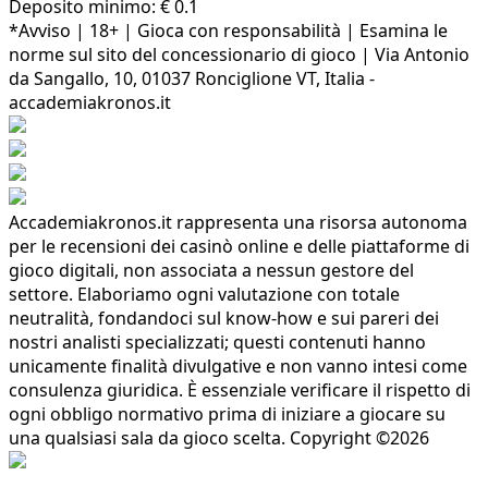
Deposito minimo: € 0.1
*Avviso | 18+ | Gioca con responsabilità | Esamina le
norme sul sito del concessionario di gioco | Via Antonio
da Sangallo, 10, 01037 Ronciglione VT, Italia -
accademiakronos.it
Accademiakronos.it rappresenta una risorsa autonoma
per le recensioni dei casinò online e delle piattaforme di
gioco digitali, non associata a nessun gestore del
settore. Elaboriamo ogni valutazione con totale
neutralità, fondandoci sul know-how e sui pareri dei
nostri analisti specializzati; questi contenuti hanno
unicamente finalità divulgative e non vanno intesi come
consulenza giuridica. È essenziale verificare il rispetto di
ogni obbligo normativo prima di iniziare a giocare su
una qualsiasi sala da gioco scelta. Copyright ©2026