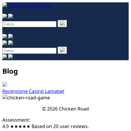
Blog
Recensione Casinò Lamabet
© 2026 Chicken Road
Assessment:
4.9 ★★★★★ Based on 20 user reviews.